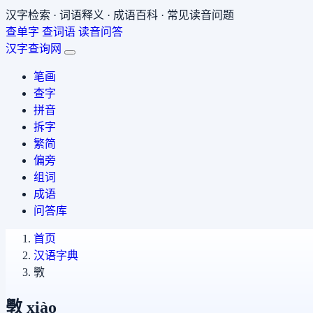
汉字检索 · 词语释义 · 成语百科 · 常见读音问题
查单字
查词语
读音问答
汉字查询网
笔画
查字
拼音
拆字
繁简
偏旁
组词
成语
问答库
首页
汉语字典
斆
斆
xiào