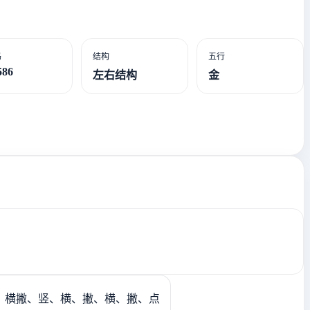
码
结构
五行
586
左右结构
金
、横撇、竖、横、撇、横、撇、点