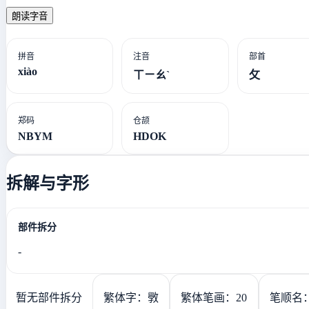
朗读字音
拼音
注音
部首
xiào
ㄒㄧㄠˋ
攵
郑码
仓颉
NBYM
HDOK
拆解与字形
部件拆分
-
暂无部件拆分
繁体字：斆
繁体笔画：20
笔顺名