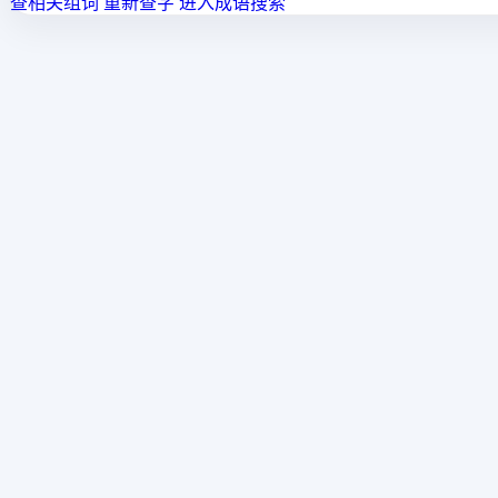
查相关组词
重新查字
进入成语搜索
汉字查询网
汉字查询网提供汉字拼音、笔画、繁简、偏旁、组词、成语等
常用搜索