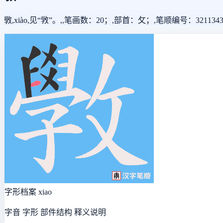
斆,xiào,见“敩”。,,笔画数：20；,部首：攵；,笔顺编号：321134345
字形档案
xiao
字音 字形 部件结构 释义说明