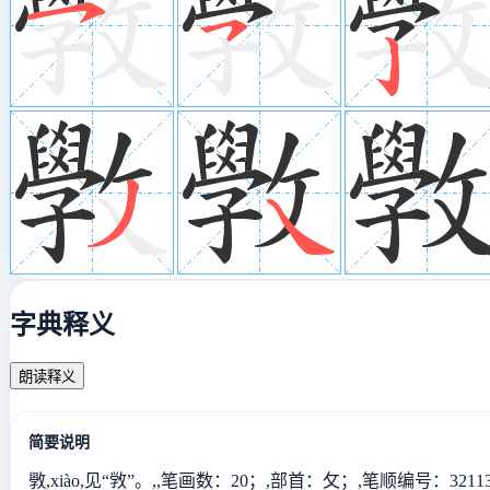
字典释义
朗读释义
简要说明
斆,xiào,见“敩”。,,笔画数：20；,部首：攵；,笔顺编号：32113434