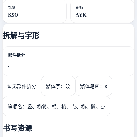
郑码
仓颉
KSO
AYK
拆解与字形
部件拆分
-
暂无部件拆分
繁体字：旼
繁体笔画：8
笔顺名：竖、横撇、横、横、点、横、撇、点
书写资源