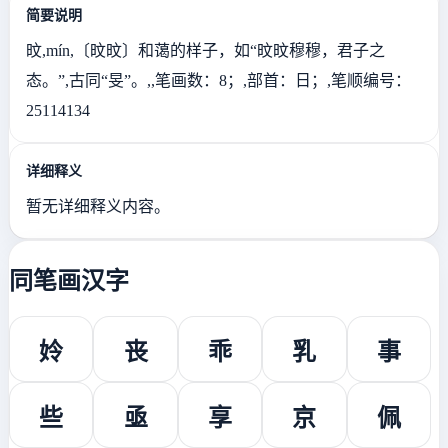
简要说明
旼,mín,〔旼旼〕和蔼的样子，如“旼旼穆穆，君子之
态。”,古同“旻”。,,笔画数：8；,部首：日；,笔顺编号：
25114134
详细释义
暂无详细释义内容。
同笔画汉字
姈
丧
乖
乳
事
些
亟
享
京
佩