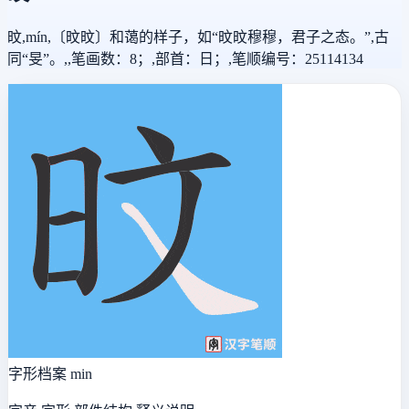
旼,mín,〔旼旼〕和蔼的样子，如“旼旼穆穆，君子之态。”,古
同“旻”。,,笔画数：8；,部首：日；,笔顺编号：25114134
字形档案
min