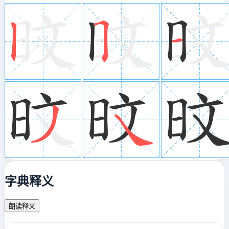
字典释义
朗读释义