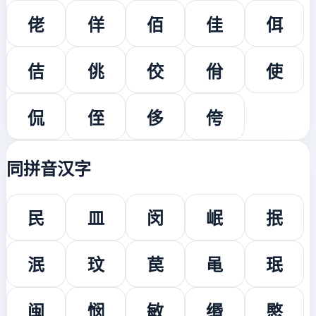
佬
佯
佰
佳
佴
佶
佻
佼
佾
使
侃
侄
侈
侉
同拼音汉字
民
皿
闵
岷
抿
泯
玟
苠
黾
珉
闽
悯
敏
缗
愍