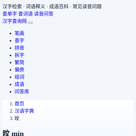
汉字检索 · 词语释义 · 成语百科 · 常见读音问题
查单字
查词语
读音问答
汉字查询网
笔画
查字
拼音
拆字
繁简
偏旁
组词
成语
问答库
首页
汉语字典
旼
旼
mín