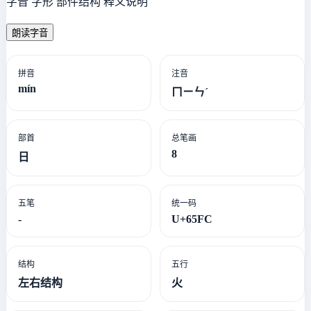
字音 字形 部件结构 释义说明
朗读字音
拼音
注音
mín
ㄇㄧㄣˊ
部首
总笔画
8
日
五笔
统一码
-
U+65FC
结构
五行
左右结构
火