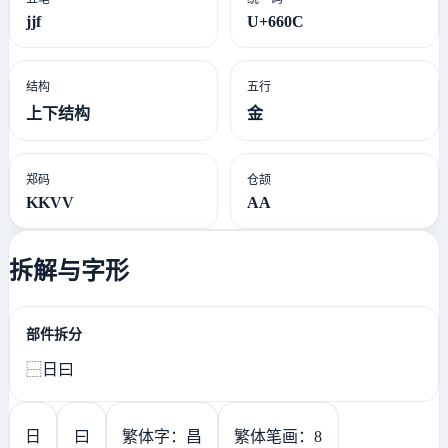
jjf
U+660C
结构
五行
上下结构
金
郑码
仓颉
KKVV
AA
拆解与字形
部件拆分
⿱日曰
日
曰
繁体字：昌
繁体笔画：8