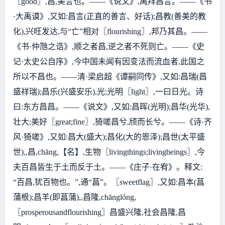
〖good〗,昌,美言也。——《说文》,禹拜昌言。——《书
·大禹谟》,又如:昌言(正直的善言、好话);昌教(善美的教
化),兴旺发达,与“亡”相对〖flourishing〗,邦乃其昌。——
《书·仲虺之诰》,顺之者昌,逆之者不死则亡。——《史
记·太史公自序》,今中国未闻有因变法而流血者,此国之
所以不昌也。——清·梁启超《谭嗣同传》,又如:昌瑞(昌
盛祥瑞);昌乐(兴盛安乐),光;光明〖light〗,一曰日光。诗
曰:东方昌昌。——《说文》,又如:昌晖(光明);昌华(光华),
壮大;美好〖great;fine〗,猗嗟昌兮,颀而长兮。——《诗·齐
风·猗嗟》,又如:昌大(盛大);昌化(大的恩泽);昌世(太平盛
世),,昌,chāng,【名】,生物〖livingthings;livingbeings〗,今
夫百昌皆生于土而反于土。——《庄子·在宥》。释文:
“百昌,犹百物也。”,通“菖”。〖sweetflag〗,又如:昌本(菖
蒲根);昌羊(即菖蒲),,昌隆,chānglóng,
〖prosperousandflourishing〗昌盛兴隆,社会昌隆,昌