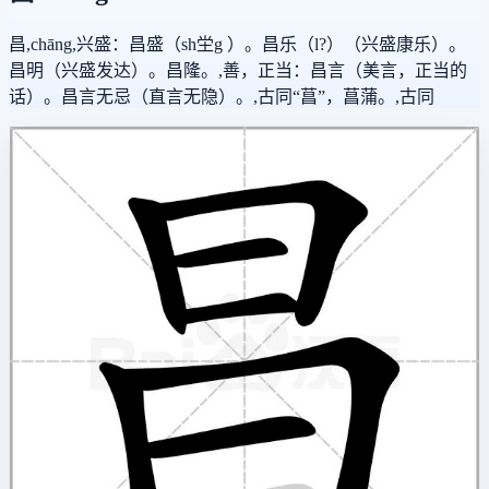
昌,chāng,兴盛：昌盛（sh坣g ）。昌乐（l?）（兴盛康乐）。
昌明（兴盛发达）。昌隆。,善，正当：昌言（美言，正当的
话）。昌言无忌（直言无隐）。,古同“菖”，菖蒲。,古同