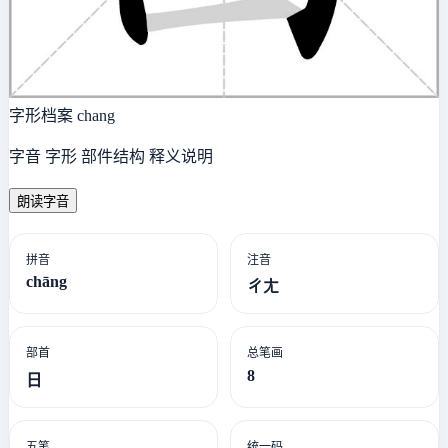
字形档案
chang
字音 字形 部件结构 释义说明
朗读字音
拼音
注音
chāng
ㄔㄤ
部首
总笔画
8
日
五笔
统一码