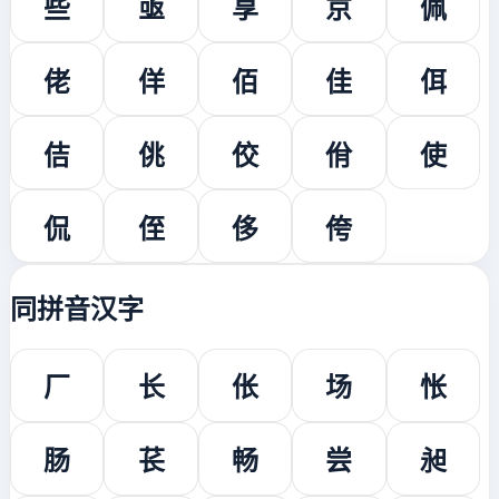
些
亟
享
京
佩
佬
佯
佰
佳
佴
佶
佻
佼
佾
使
侃
侄
侈
侉
同拼音汉字
厂
长
伥
场
怅
肠
苌
畅
尝
昶