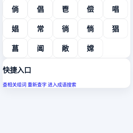
倘
倡
鬯
偿
唱
娼
常
徜
惝
猖
菖
阊
敞
嫦
快捷入口
查相关组词
重新查字
进入成语搜索