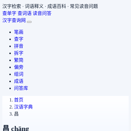
汉字检索 · 词语释义 · 成语百科 · 常见读音问题
查单字
查词语
读音问答
汉字查询网
笔画
查字
拼音
拆字
繁简
偏旁
组词
成语
问答库
首页
汉语字典
昌
昌
chāng