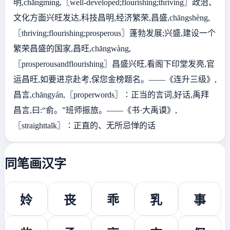
明,chāngmíng,〖well-developed;flourishing;thriving〗政治、
文化方面兴旺发达,科技昌明,经济繁荣,昌盛,chāngshèng,
〖thriving;flourishing;prosperous〗蓬勃发展;兴盛,建设一个
繁荣昌盛的国家,昌旺,chāngwàng,
〖prosperousandflourishing〗昌盛兴旺,看阁下印堂发亮,官
运昌旺,如要进京赴考,保您金榜题名。——《连升三级》,
昌言,chāngyán,〖properwords〗∶正当的言词,好话,禹拜
昌言,曰:“俞。”班师振旅。——《书·大禹谟》,
〖straighttalk〗∶正直的、无所忌惮的话
同笔画汉字
姈
丧
乖
乳
事