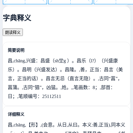
字典释义
朗读释义
简要说明
昌,chāng,兴盛：昌盛（sh坣g ）。昌乐（l?）（兴盛康
乐）。昌明（兴盛发达）。昌隆。,善，正当：昌言（美
言，正当的话）。昌言无忌（直言无隐）。,古同“菖”，
菖蒲。,古同“猖”，凶猛。,姓。,,笔画数：8；,部首：
日；,笔顺编号：25112511
详细释义
昌,chāng,【形】,(会意。从日,从曰。本义:善,正当),同本义