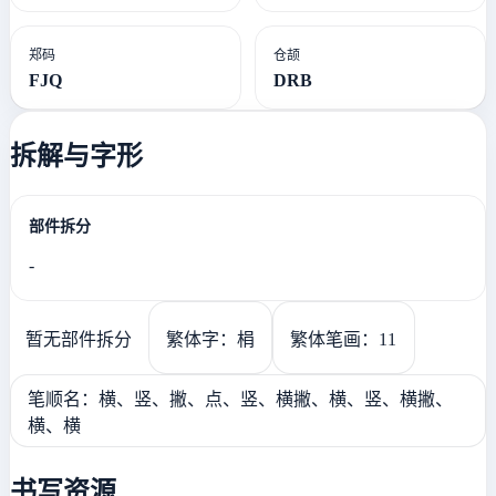
郑码
仓颉
FJQ
DRB
拆解与字形
部件拆分
-
暂无部件拆分
繁体字：梋
繁体笔画：11
笔顺名：横、竖、撇、点、竖、横撇、横、竖、横撇、
横、横
书写资源