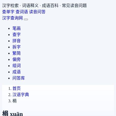
汉字检索 · 词语释义 · 成语百科 · 常见读音问题
查单字
查词语
读音问答
汉字查询网
笔画
查字
拼音
拆字
繁简
偏旁
组词
成语
问答库
首页
汉语字典
梋
梋
xuān