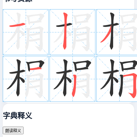
字典释义
朗读释义