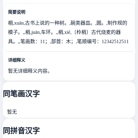
简要说明
梋,xuān,古书上说的一种树。,碗类器皿。,圌。,制作规的
模子。,,梋,juān,车环。,,梋,xié,〔柃梋〕古代烧麦的器
具。,,笔画数：11；,部首：木；,笔顺编号：12342512511
详细释义
暂无详细释义内容。
同笔画汉字
暂无
同拼音汉字