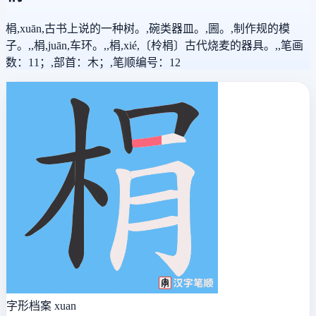
梋,xuān,古书上说的一种树。,碗类器皿。,圌。,制作规的模
子。,,梋,juān,车环。,,梋,xié,〔柃梋〕古代烧麦的器具。,,笔画
数：11；,部首：木；,笔顺编号：12
字形档案
xuan