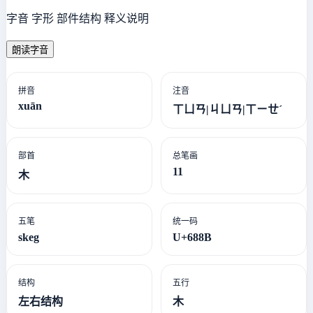
字音 字形 部件结构 释义说明
朗读字音
拼音
注音
xuān
ㄒㄩㄢ|ㄐㄩㄢ|ㄒㄧㄝˊ
部首
总笔画
11
木
五笔
统一码
skeg
U+688B
结构
五行
左右结构
木