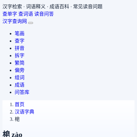
汉字检索 · 词语释义 · 成语百科 · 常见读音问题
查单字
查词语
读音问答
汉字查询网
笔画
查字
拼音
拆字
繁简
偏旁
组词
成语
问答库
首页
汉语字典
梍
梍
zào