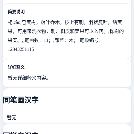
简要说明
梍,zào,皂荚树，落叶乔木，枝上有刺，羽状复叶，结荚
果，可用来洗衣物，刺、树皮和荚果可以入药。,栎树的
果实。,,笔画数：11；,部首：木；,笔顺编号：
12343251115
详细释义
暂无详细释义内容。
同笔画汉字
暂无