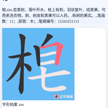
梍,zào,皂荚树，落叶乔木，枝上有刺，羽状复叶，结荚果，可
用来洗衣物，刺、树皮和荚果可以入药。,栎树的果实。,,笔画
数：11；,部首：木；,笔顺编号：12343251115
字形档案
zao