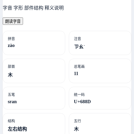
字音 字形 部件结构 释义说明
朗读字音
拼音
注音
zào
ㄗㄠˋ
部首
总笔画
11
木
五笔
统一码
sran
U+688D
结构
五行
左右结构
木