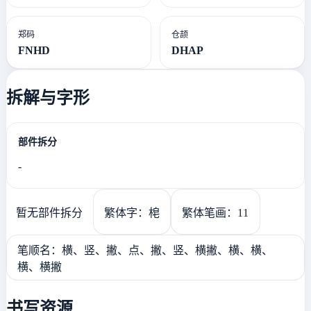
郑码
仓颉
FNHD
DHAP
拆解与字形
部件拆分
-
暂无部件拆分
繁体字：梍
繁体笔画：11
笔顺名：横、竖、撇、点、撇、竖、横撇、横、横、
横、横撇
书写资源