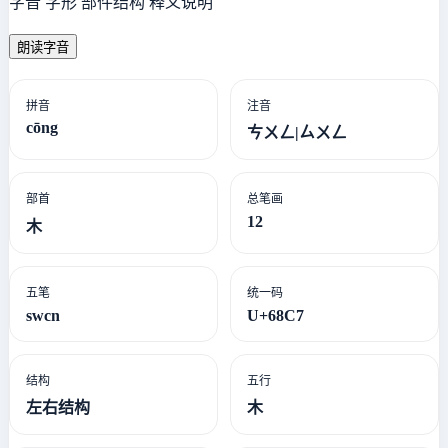
字音 字形 部件结构 释义说明
朗读字音
拼音
注音
cōng
ㄘㄨㄥ|ㄙㄨㄥ
部首
总笔画
12
木
五笔
统一码
swcn
U+68C7
结构
五行
左右结构
木