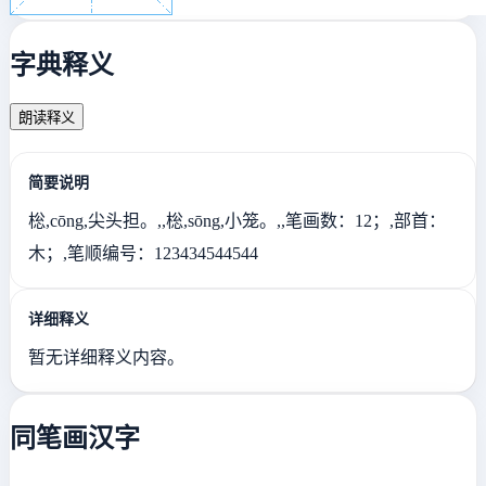
字典释义
朗读释义
简要说明
棇,cōng,尖头担。,,棇,sōng,小笼。,,笔画数：12；,部首：
木；,笔顺编号：123434544544
详细释义
暂无详细释义内容。
同笔画汉字