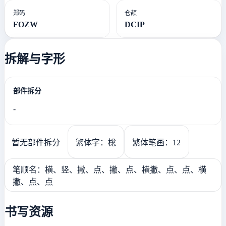
郑码
仓颉
FOZW
DCIP
拆解与字形
部件拆分
-
暂无部件拆分
繁体字：棇
繁体笔画：12
笔顺名：横、竖、撇、点、撇、点、横撇、点、点、横
撇、点、点
书写资源