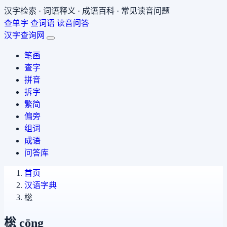
汉字检索 · 词语释义 · 成语百科 · 常见读音问题
查单字
查词语
读音问答
汉字查询网
笔画
查字
拼音
拆字
繁简
偏旁
组词
成语
问答库
首页
汉语字典
棇
棇
cōng