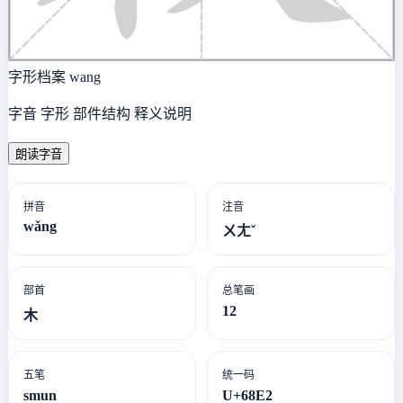
字形档案
wang
字音 字形 部件结构 释义说明
朗读字音
拼音
注音
wǎng
ㄨㄤˇ
部首
总笔画
12
木
五笔
统一码
smun
U+68E2