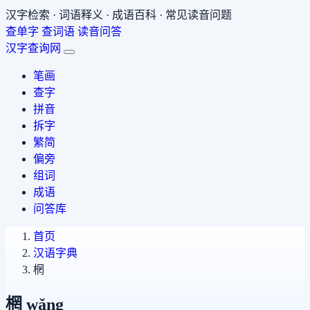
汉字检索 · 词语释义 · 成语百科 · 常见读音问题
查单字
查词语
读音问答
汉字查询网
笔画
查字
拼音
拆字
繁简
偏旁
组词
成语
问答库
首页
汉语字典
棢
棢
wǎng