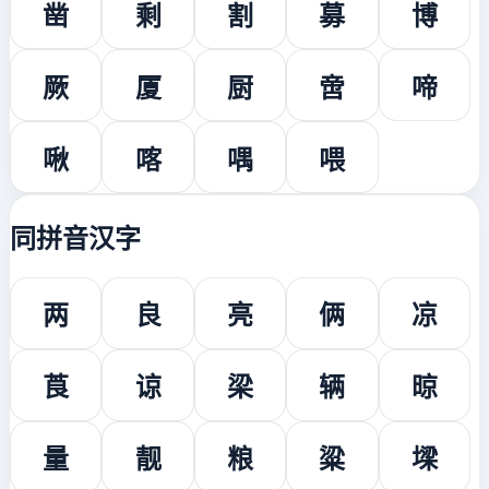
凿
剩
割
募
博
厥
厦
厨
啻
啼
啾
喀
喁
喂
同拼音汉字
两
良
亮
俩
凉
莨
谅
梁
辆
晾
量
靓
粮
粱
墚