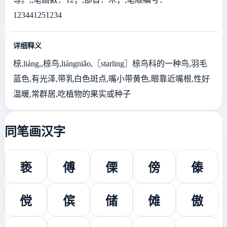
123441251234
详细释义
椋,liáng,,椋鸟,liángniǎo,〖starling〗椋鸟科的一种鸟,羽毛
蓝色,有光泽,带乳白色斑点,嘴小带黄色,眼靠近嘴根,性好
温暖,常群居,吃植物的果实或种子
同笔画汉字
亵
傅
傈
傍
傣
傥
傧
储
傩
傲