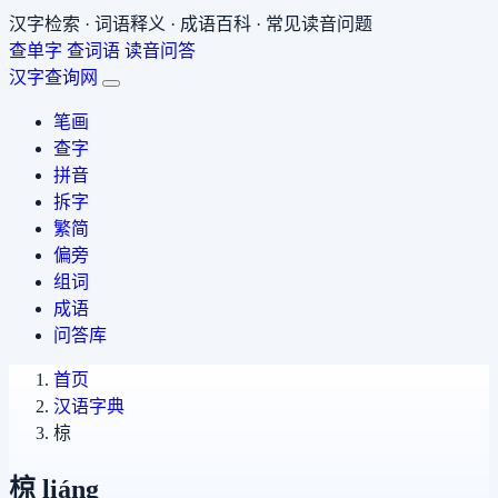
汉字检索 · 词语释义 · 成语百科 · 常见读音问题
查单字
查词语
读音问答
汉字查询网
笔画
查字
拼音
拆字
繁简
偏旁
组词
成语
问答库
首页
汉语字典
椋
椋
liáng