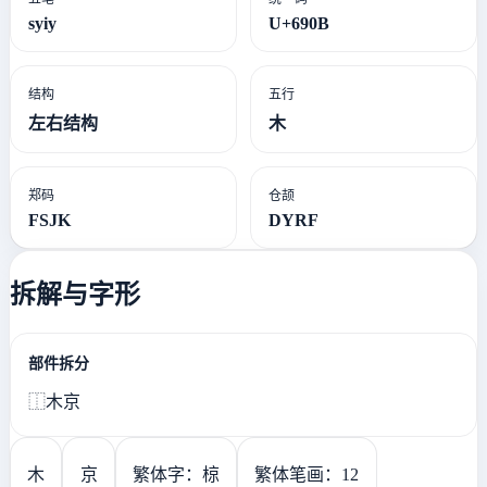
syiy
U+690B
结构
五行
左右结构
木
郑码
仓颉
FSJK
DYRF
拆解与字形
部件拆分
⿰木京
木
京
繁体字：椋
繁体笔画：12