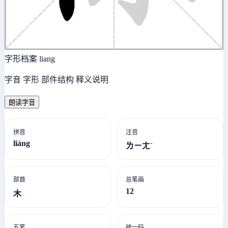
字形档案
liang
字音 字形 部件结构 释义说明
朗读字音
拼音
注音
liáng
ㄌㄧㄤˊ
部首
总笔画
12
木
五笔
统一码