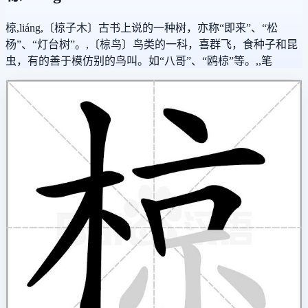
椋,liáng,〔椋子木〕古书上说的一种树，亦称“即来”、“松
杨”、“灯台树”。,〔椋鸟〕鸟类的一科，喜群飞，食种子和昆
虫，有的善于模仿别的鸟叫。如“八哥”、“鸥椋”等。,,笔