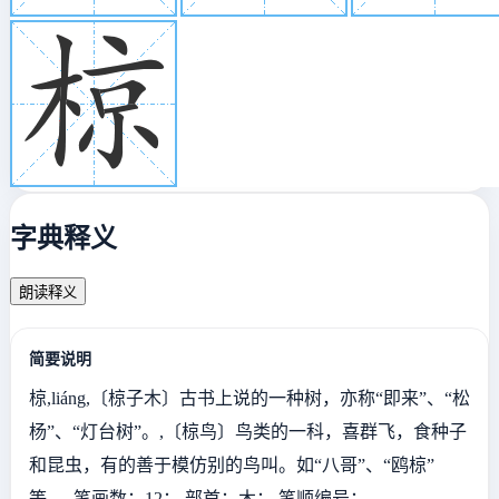
字典释义
朗读释义
简要说明
椋,liáng,〔椋子木〕古书上说的一种树，亦称“即来”、“松
杨”、“灯台树”。,〔椋鸟〕鸟类的一科，喜群飞，食种子
和昆虫，有的善于模仿别的鸟叫。如“八哥”、“鸥椋”
等。,,笔画数：12；,部首：木；,笔顺编号：