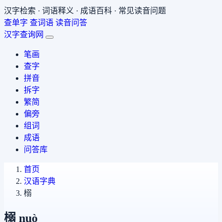
汉字检索 · 词语释义 · 成语百科 · 常见读音问题
查单字
查词语
读音问答
汉字查询网
笔画
查字
拼音
拆字
繁简
偏旁
组词
成语
问答库
首页
汉语字典
榒
榒
nuò