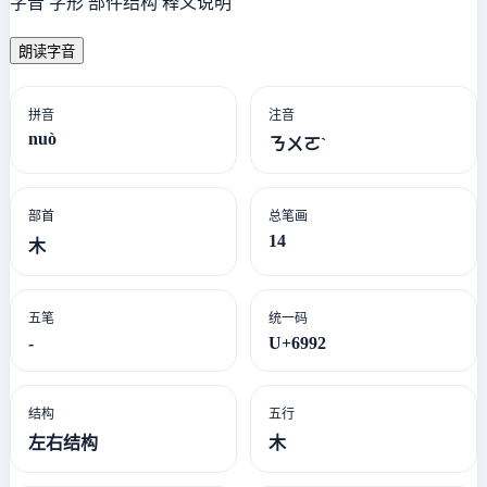
字音 字形 部件结构 释义说明
朗读字音
拼音
注音
nuò
ㄋㄨㄛˋ
部首
总笔画
14
木
五笔
统一码
-
U+6992
结构
五行
左右结构
木