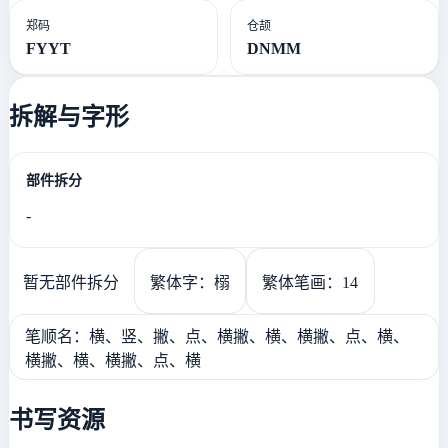
郑码
仓颉
FYYT
DNMM
拆解与字形
部件拆分
-
暂无部件拆分
繁体字：榒
繁体笔画：14
笔顺名：横、竖、撇、点、横撇、横、横撇、点、横、
横撇、横、横撇、点、横
书写资源