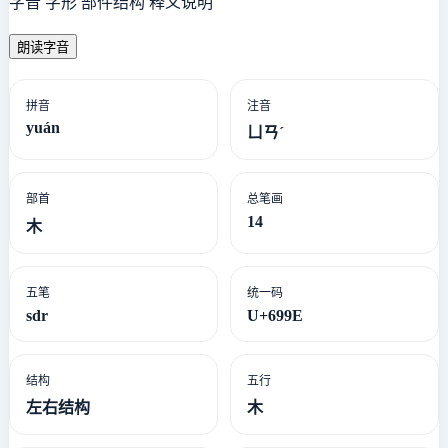
字音 字形 部件结构 释义说明
朗读字音
拼音
注音
yuán
ㄩㄢˊ
部首
总笔画
14
木
五笔
统一码
sdr
U+699E
结构
五行
左右结构
木