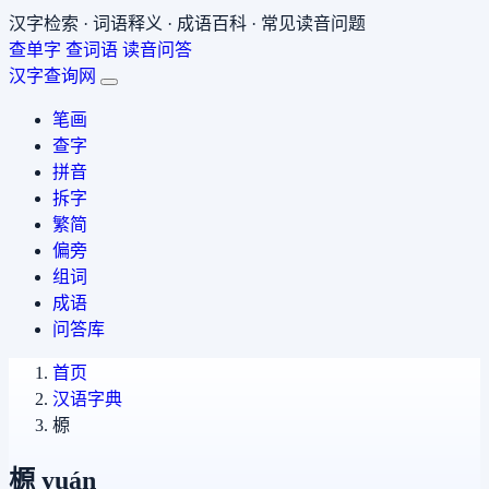
汉字检索 · 词语释义 · 成语百科 · 常见读音问题
查单字
查词语
读音问答
汉字查询网
笔画
查字
拼音
拆字
繁简
偏旁
组词
成语
问答库
首页
汉语字典
榞
榞
yuán