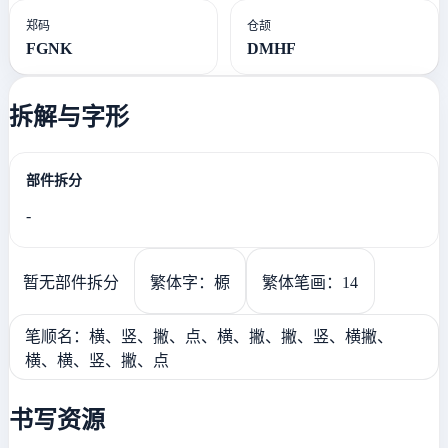
郑码
仓颉
FGNK
DMHF
拆解与字形
部件拆分
-
暂无部件拆分
繁体字：榞
繁体笔画：14
笔顺名：横、竖、撇、点、横、撇、撇、竖、横撇、
横、横、竖、撇、点
书写资源