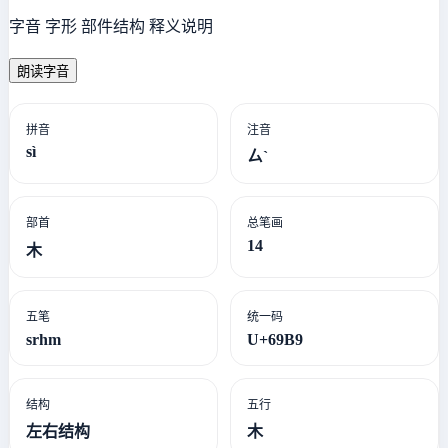
字音 字形 部件结构 释义说明
朗读字音
拼音
注音
sì
ㄙˋ
部首
总笔画
14
木
五笔
统一码
srhm
U+69B9
结构
五行
左右结构
木