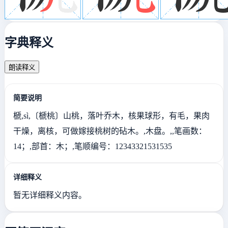
字典释义
朗读释义
简要说明
榹,sì,〔榹桃〕山桃，落叶乔木，核果球形，有毛，果肉
干燥，离核，可做嫁接桃树的砧木。,木盘。,,笔画数：
14；,部首：木；,笔顺编号：12343321531535
详细释义
暂无详细释义内容。