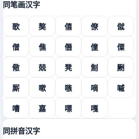
同笔画汉字
歌
獒
僖
僚
僦
僧
僬
僭
僮
僳
儆
兢
凳
劁
劂
厮
嗽
嗾
嘀
嘁
嘈
嘉
嘌
嘎
同拼音汉字