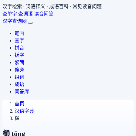
汉字检索 · 词语释义 · 成语百科 · 常见读音问题
查单字
查词语
读音问答
汉字查询网
笔画
查字
拼音
拆字
繁简
偏旁
组词
成语
问答库
首页
汉语字典
樋
樋
tōng