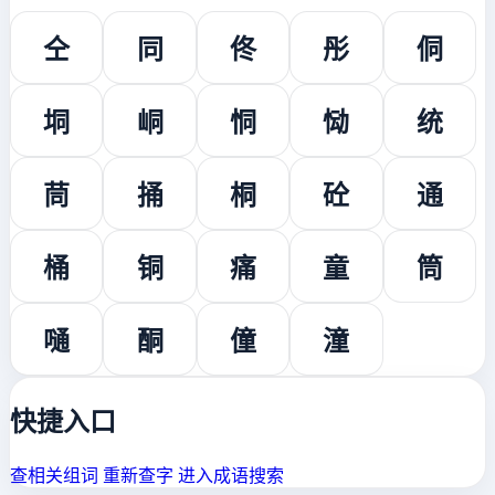
仝
同
佟
彤
侗
垌
峒
恫
恸
统
茼
捅
桐
砼
通
桶
铜
痛
童
筒
嗵
酮
僮
潼
快捷入口
查相关组词
重新查字
进入成语搜索