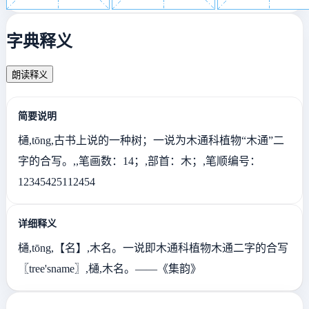
字典释义
朗读释义
简要说明
樋,tōng,古书上说的一种树；一说为木通科植物“木通”二
字的合写。,,笔画数：14；,部首：木；,笔顺编号：
12345425112454
详细释义
樋,tōng,【名】,木名。一说即木通科植物木通二字的合写
〖tree'sname〗,樋,木名。——《集韵》