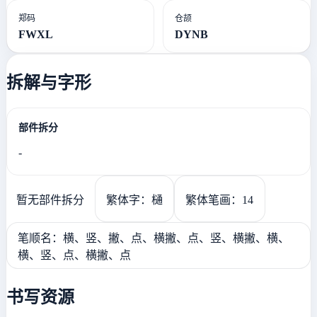
郑码
仓颉
FWXL
DYNB
拆解与字形
部件拆分
-
暂无部件拆分
繁体字：樋
繁体笔画：14
笔顺名：横、竖、撇、点、横撇、点、竖、横撇、横、
横、竖、点、横撇、点
书写资源