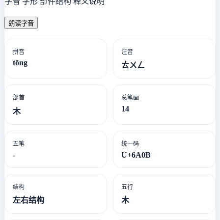
字音 字形 部件结构 释义说明
朗读字音
拼音
注音
tōng
ㄊㄨㄥ
部首
总笔画
14
木
五笔
统一码
-
U+6A0B
结构
五行
左右结构
木