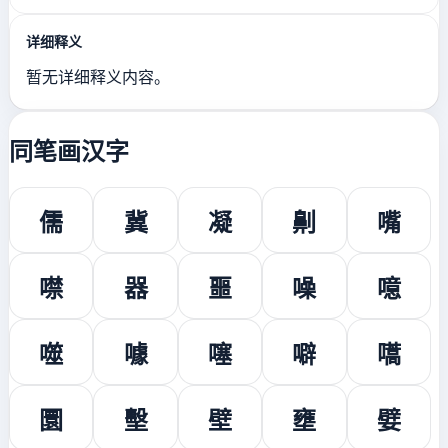
详细释义
暂无详细释义内容。
同笔画汉字
儒
冀
凝
劓
嘴
噤
器
噩
噪
噫
噬
噱
噻
噼
嚆
圜
墼
壁
壅
嬖