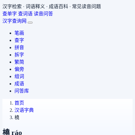
汉字检索 · 词语释义 · 成语百科 · 常见读音问题
查单字
查词语
读音问答
汉字查询网
笔画
查字
拼音
拆字
繁简
偏旁
组词
成语
问答库
首页
汉语字典
橈
橈
ráo