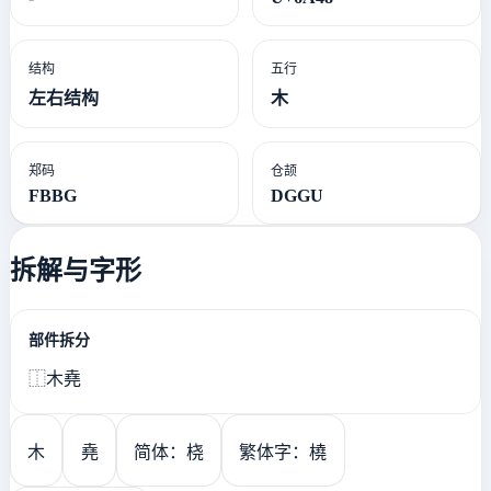
结构
五行
左右结构
木
郑码
仓颉
FBBG
DGGU
拆解与字形
部件拆分
⿰木堯
木
堯
简体：桡
繁体字：橈