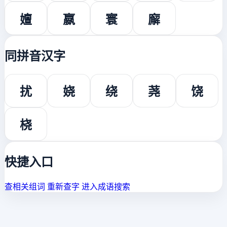
嬗
嬴
寰
廨
同拼音汉字
扰
娆
绕
荛
饶
桡
快捷入口
查相关组词
重新查字
进入成语搜索