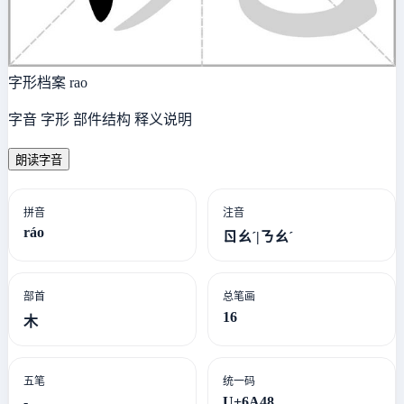
字形档案
rao
字音 字形 部件结构 释义说明
朗读字音
拼音
注音
ráo
ㄖㄠˊ|ㄋㄠˊ
部首
总笔画
16
木
五笔
统一码
-
U+6A48