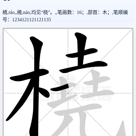
橈,ráo,,橈,náo,均见“桡”。,,笔画数：16；,部首：木；,笔顺编
号：1234121121121135