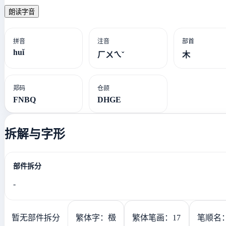
朗读字音
拼音
注音
部首
huǐ
ㄏㄨㄟˇ
木
郑码
仓颉
FNBQ
DHGE
拆解与字形
部件拆分
-
暂无部件拆分
繁体字：檓
繁体笔画：17
笔顺名