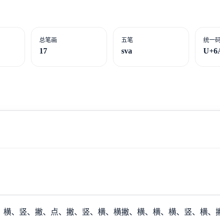
总笔画
五笔
统一
17
sva
U+6
：横、竖、撇、点、撇、竖、横、横撇、横、横、横、竖、横、