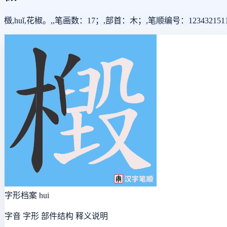
檓,huǐ,花椒。,,笔画数：17；,部首：木；,笔顺编号：12343215111
字形档案
hui
字音 字形 部件结构 释义说明