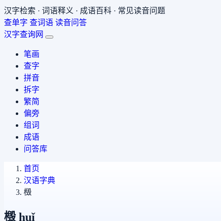
汉字检索 · 词语释义 · 成语百科 · 常见读音问题
查单字
查词语
读音问答
汉字查询网
笔画
查字
拼音
拆字
繁简
偏旁
组词
成语
问答库
首页
汉语字典
檓
檓
huǐ