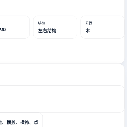
码
结构
五行
A93
左右结构
木
撇、横撇、横撇、点