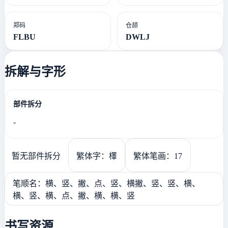
郑码
仓颉
FLBU
DWLJ
拆解与字形
部件拆分
-
暂无部件拆分
繁体字：檡
繁体笔画：17
笔顺名：横、竖、撇、点、竖、横撇、竖、竖、横、
横、竖、横、点、撇、横、横、竖
书写资源