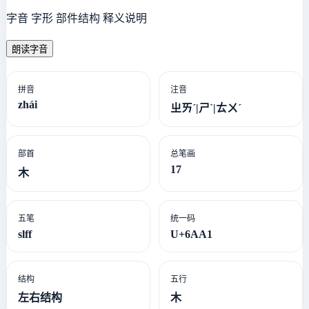
字音 字形 部件结构 释义说明
朗读字音
拼音
注音
zhái
ㄓㄞˊ|ㄕˋ|ㄊㄨˊ
部首
总笔画
17
木
五笔
统一码
slff
U+6AA1
结构
五行
左右结构
木