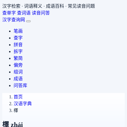
汉字检索 · 词语释义 · 成语百科 · 常见读音问题
查单字
查词语
读音问答
汉字查询网
笔画
查字
拼音
拆字
繁简
偏旁
组词
成语
问答库
首页
汉语字典
檡
檡
zhái