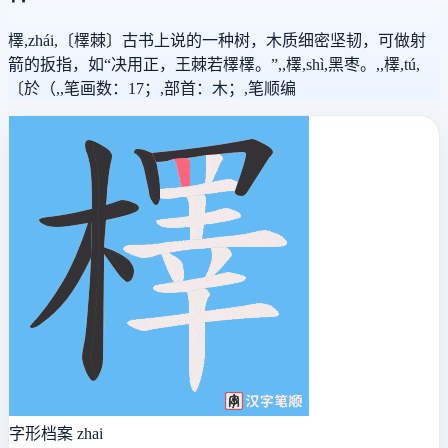
檡,zhái,〔檡棘〕古书上说的一种树，木质细密坚韧，可做射
箭的扳指，如“决用正，王棘若檡檡。”,,檡,shì,黑枣。,,檡,tú,
〔於（,,笔画数：17；,部首：木；,笔顺编
字形档案
zhai