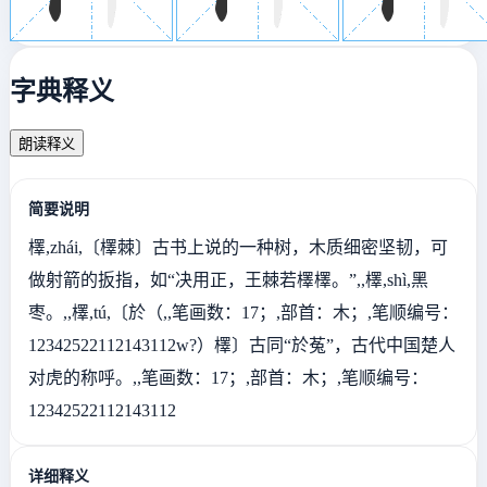
字典释义
朗读释义
简要说明
檡,zhái,〔檡棘〕古书上说的一种树，木质细密坚韧，可
做射箭的扳指，如“决用正，王棘若檡檡。”,,檡,shì,黑
枣。,,檡,tú,〔於（,,笔画数：17；,部首：木；,笔顺编号：
12342522112143112w?）檡〕古同“於菟”，古代中国楚人
对虎的称呼。,,笔画数：17；,部首：木；,笔顺编号：
12342522112143112
详细释义