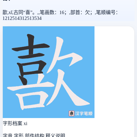
歖,xǐ,古同“喜”。,,笔画数：16；,部首：欠；,笔顺编号：
1212514312513534
字形档案
xi
字音 字形 部件结构 释义说明