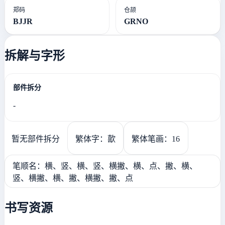
郑码
仓颉
BJJR
GRNO
拆解与字形
部件拆分
-
暂无部件拆分
繁体字：歖
繁体笔画：16
笔顺名：横、竖、横、竖、横撇、横、点、撇、横、
竖、横撇、横、撇、横撇、撇、点
书写资源