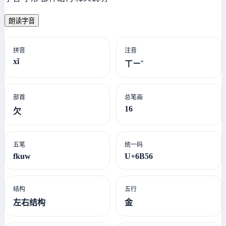
朗读字音
拼音
注音
xǐ
ㄒㄧˇ
部首
总笔画
16
欠
五笔
统一码
fkuw
U+6B56
结构
五行
左右结构
金