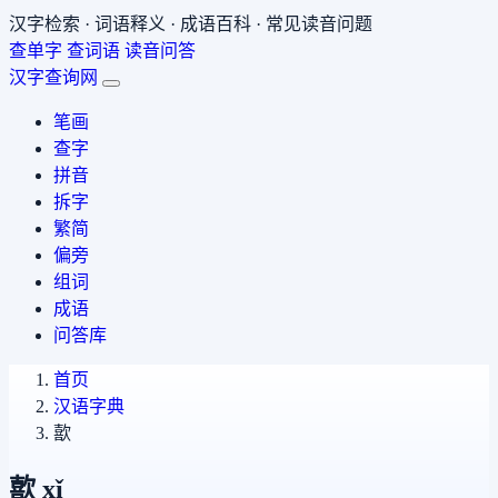
汉字检索 · 词语释义 · 成语百科 · 常见读音问题
查单字
查词语
读音问答
汉字查询网
笔画
查字
拼音
拆字
繁简
偏旁
组词
成语
问答库
首页
汉语字典
歖
歖
xǐ