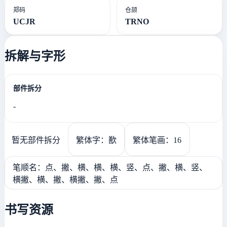
郑码
仓颉
UCJR
TRNO
拆解与字形
部件拆分
-
暂无部件拆分
繁体字：歚
繁体笔画：16
笔顺名：点、撇、横、横、横、竖、点、撇、横、竖、
横撇、横、撇、横撇、撇、点
书写资源