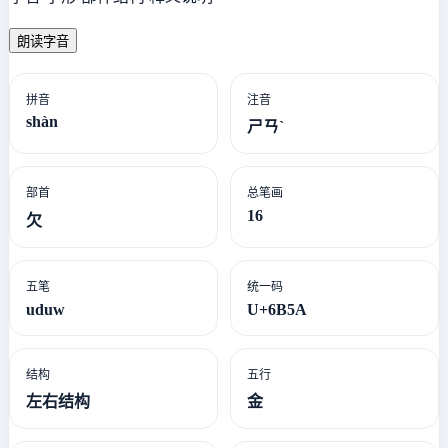
朗读字音
拼音
注音
shàn
ㄕㄢˋ
部首
总笔画
16
欠
五笔
统一码
uduw
U+6B5A
结构
五行
左右结构
金