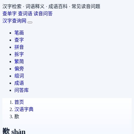
汉字检索 · 词语释义 · 成语百科 · 常见读音问题
查单字
查词语
读音问答
汉字查询网
笔画
查字
拼音
拆字
繁简
偏旁
组词
成语
问答库
首页
汉语字典
歚
歚
shàn