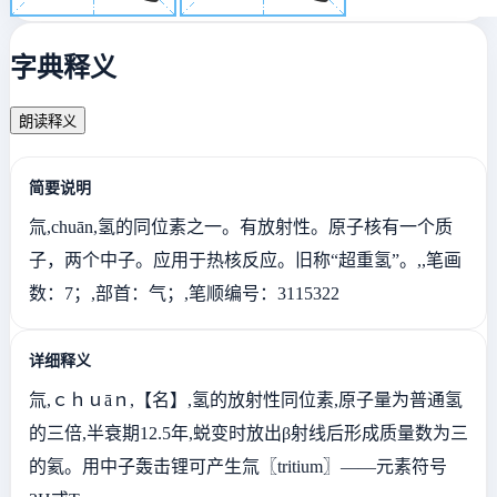
字典释义
朗读释义
简要说明
氚,chuān,氢的同位素之一。有放射性。原子核有一个质
子，两个中子。应用于热核反应。旧称“超重氢”。,,笔画
数：7；,部首：气；,笔顺编号：3115322
详细释义
氚,ｃｈｕāｎ,【名】,氢的放射性同位素,原子量为普通氢
的三倍,半衰期12.5年,蜕变时放出β射线后形成质量数为三
的氦。用中子轰击锂可产生氚〖tritium〗——元素符号