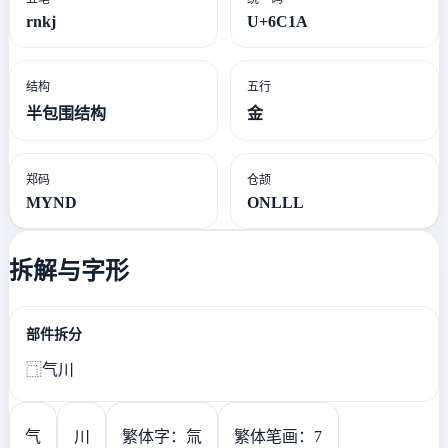
rnkj
U+6C1A
结构
五行
半包围结构
金
郑码
仓颉
MYND
ONLLL
拆解与字形
部件拆分
⿹气川
气
川
繁体字：氚
繁体笔画：7