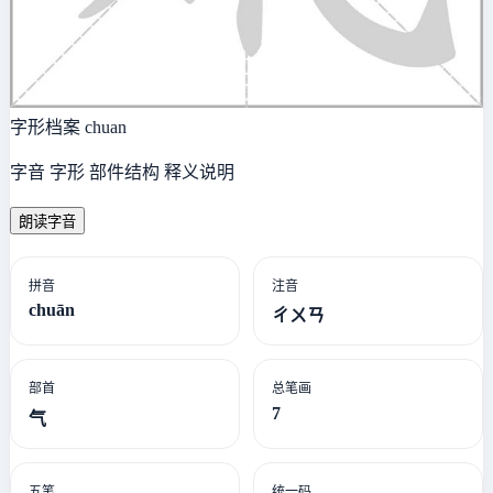
字形档案
chuan
字音 字形 部件结构 释义说明
朗读字音
拼音
注音
chuān
ㄔㄨㄢ
部首
总笔画
7
气
五笔
统一码