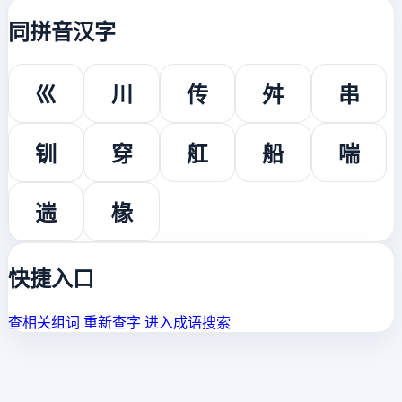
同拼音汉字
巛
川
传
舛
串
钏
穿
舡
船
喘
遄
椽
快捷入口
查相关组词
重新查字
进入成语搜索