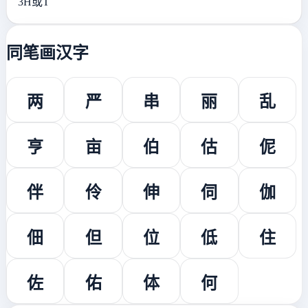
3H或T
同笔画汉字
两
严
串
丽
乱
亨
亩
伯
估
伲
伴
伶
伸
伺
伽
佃
但
位
低
住
佐
佑
体
何