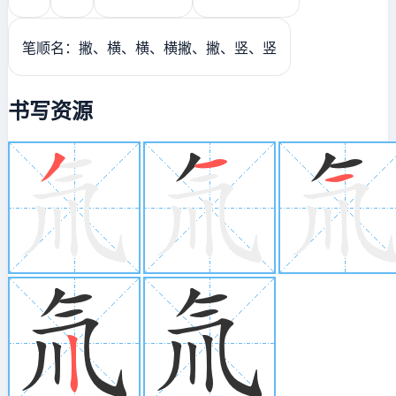
笔顺名：撇、横、横、横撇、撇、竖、竖
书写资源