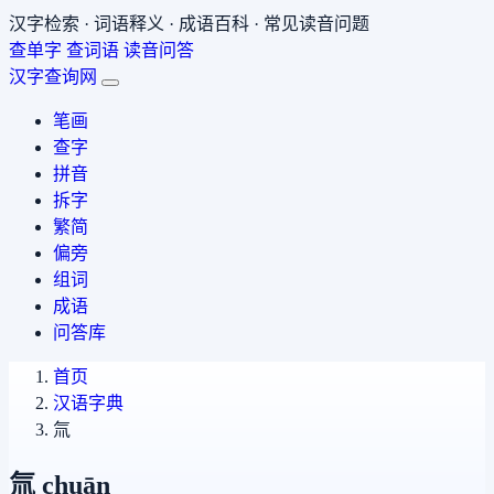
汉字检索 · 词语释义 · 成语百科 · 常见读音问题
查单字
查词语
读音问答
汉字查询网
笔画
查字
拼音
拆字
繁简
偏旁
组词
成语
问答库
首页
汉语字典
氚
氚
chuān