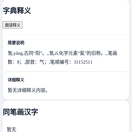
字典释义
朗读释义
简要说明
氜,yáng,古同“阳”。,,氜,rì,化学元素“氦”的旧称。,,笔画
数：8；,部首：气；,笔顺编号：31152511
详细释义
暂无详细释义内容。
同笔画汉字
暂无