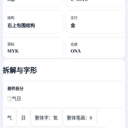
结构
五行
右上包围结构
金
郑码
仓颉
MYK
ONA
拆解与字形
部件拆分
⿹气日
气
日
繁体字：氜
繁体笔画：8