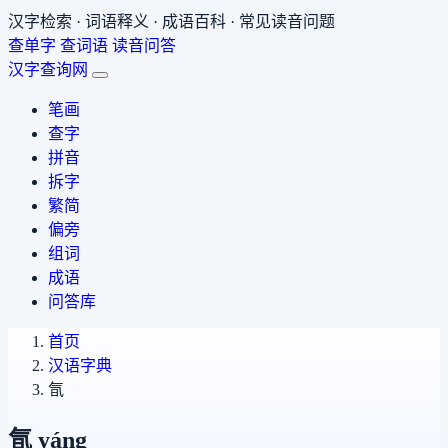
汉字检索 · 词语释义 · 成语百科 · 常见读音问题
查单字
查词语
读音问答
汉字查询网
笔画
查字
拼音
拆字
繁简
偏旁
组词
成语
问答库
首页
汉语字典
氜
氜
yáng