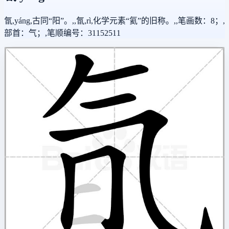
氜,yáng,古同“阳”。,,氜,rì,化学元素“氦”的旧称。,,笔画数：8；,
部首：气；,笔顺编号：31152511