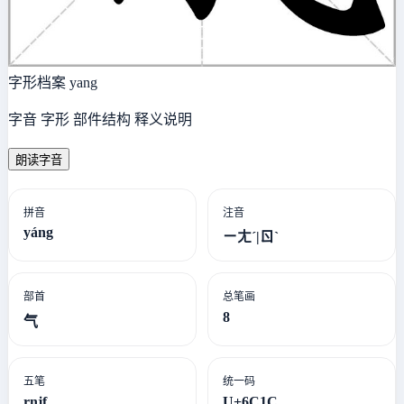
字形档案
yang
字音 字形 部件结构 释义说明
朗读字音
拼音
注音
yáng
ㄧㄤˊ|ㄖˋ
部首
总笔画
8
气
五笔
统一码
rnjf
U+6C1C