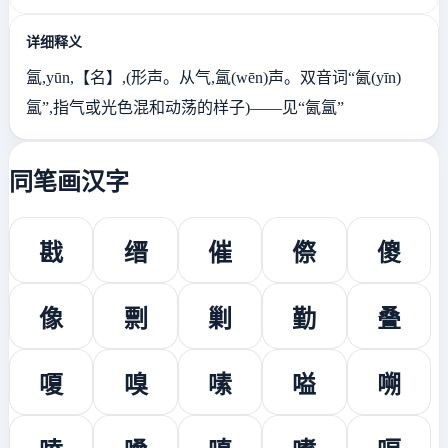
详细释义
氲,yūn,【名】,(形声。从气,氲(wēn)声。双音词“氤(yīn)
氲”,指气或光色混和动荡的样子)——见“氤氲”
同笔画汉字
戡
缙
催
傺
傻
像
剽
剿
勤
叠
嗄
嗅
嗉
嗌
嗍