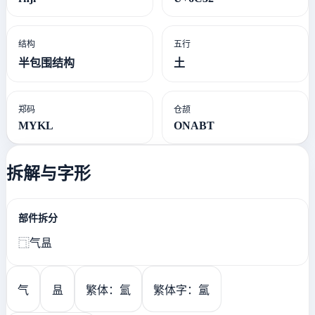
结构
五行
半包围结构
土
郑码
仓颉
MYKL
ONABT
拆解与字形
部件拆分
⿹气昷
气
昷
繁体：氳
繁体字：氲