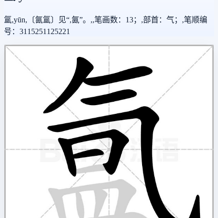
氲,yūn,〔氤氲〕见“,氤”。,,笔画数：13；,部首：气；,笔顺编
号：3115251125221