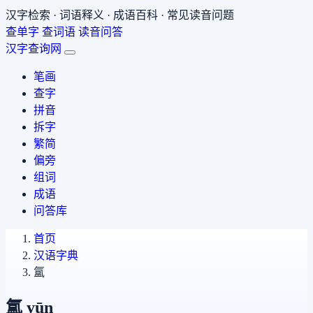
汉字检索 · 词语释义 · 成语百科 · 常见读音问题
查单字
查词语
读音问答
汉字查询网
笔画
查字
拼音
拆字
繁简
偏旁
组词
成语
问答库
首页
汉语字典
氲
氲
yūn