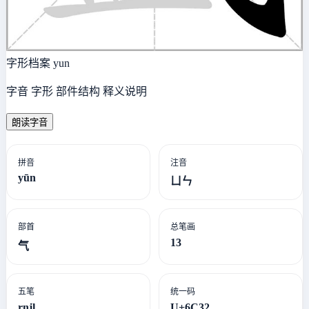
字形档案
yun
字音 字形 部件结构 释义说明
朗读字音
拼音
注音
yūn
ㄩㄣ
部首
总笔画
13
气
五笔
统一码
rnjl
U+6C32