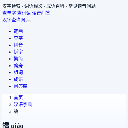
汉字检索 · 词语释义 · 成语百科 · 常见读音问题
查单字
查词语
读音问答
汉字查询网
笔画
查字
拼音
拆字
繁简
偏旁
组词
成语
问答库
首页
汉语字典
犞
犞
qiáo