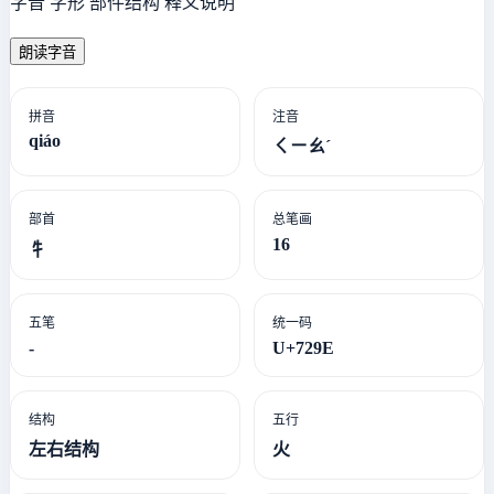
字音 字形 部件结构 释义说明
朗读字音
拼音
注音
qiáo
ㄑㄧㄠˊ
部首
总笔画
16
牜
五笔
统一码
-
U+729E
结构
五行
左右结构
火