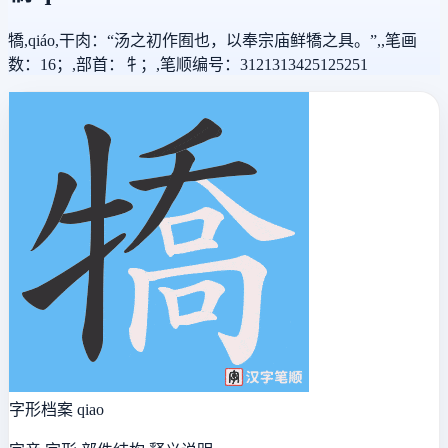
犞,qiáo,干肉：“汤之初作囿也，以奉宗庙鲜犞之具。”,,笔画
数：16；,部首：牜；,笔顺编号：3121313425125251
字形档案
qiao