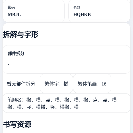
郑码
仓颉
MBJL
HQHKB
拆解与字形
部件拆分
-
暂无部件拆分
繁体字：犞
繁体笔画：16
笔顺名：撇、横、竖、横、撇、横、撇、点、竖、横
撇、横、竖、横撇、竖、横撇、横
书写资源