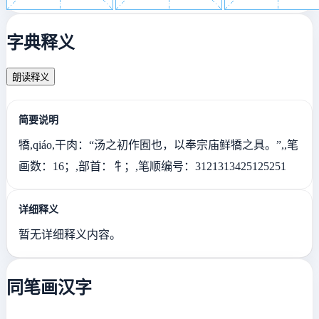
字典释义
朗读释义
简要说明
犞,qiáo,干肉：“汤之初作囿也，以奉宗庙鲜犞之具。”,,笔
画数：16；,部首：牜；,笔顺编号：3121313425125251
详细释义
暂无详细释义内容。
同笔画汉字