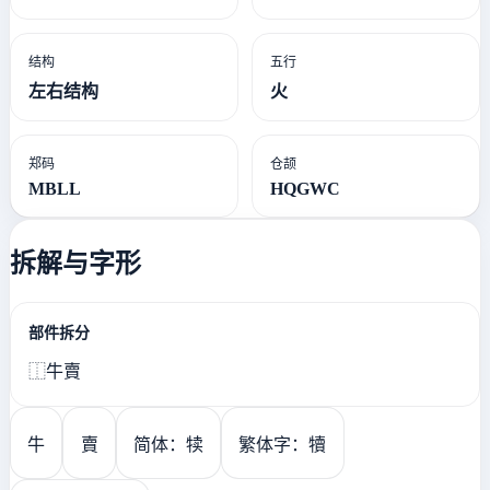
结构
五行
左右结构
火
郑码
仓颉
MBLL
HQGWC
拆解与字形
部件拆分
⿰牛賣
牛
賣
简体：犊
繁体字：犢