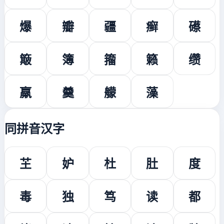
爆
瓣
疆
癣
礤
簸
簿
籀
籁
缵
羸
羹
艨
藻
同拼音汉字
芏
妒
杜
肚
度
毒
独
笃
读
都