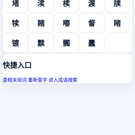
堵
渎
椟
渡
牍
犊
赌
嘟
督
睹
镀
黩
髑
蠹
快捷入口
查相关组词
重新查字
进入成语搜索