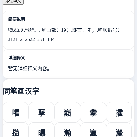
朗读释义
简要说明
犢,dú,见“犊”。,,笔画数：19；,部首：牜；,笔顺编号：
3121121252212511134
详细释义
暂无详细释义内容。
同笔画汉字
嚯
孽
巅
攀
攉
攒
曝
瀚
瀛
瀣