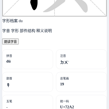
字形档案
du
字音 字形 部件结构 释义说明
朗读字音
拼音
注音
dú
ㄉㄨˊ
部首
总笔画
19
牜
五笔
统一码
-
U+72A2