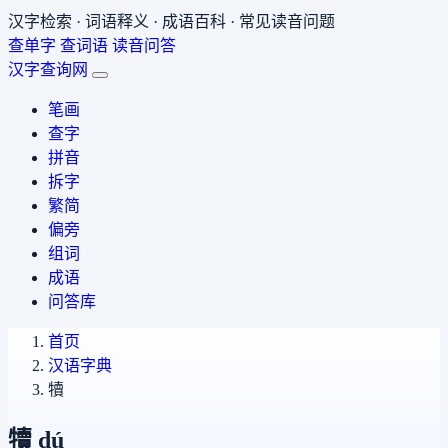
汉字检索 · 词语释义 · 成语百科 · 常见读音问题
查单字
查词语
读音问答
汉字查询网
笔画
查字
拼音
拆字
繁简
偏旁
组词
成语
问答库
首页
汉语字典
犢
犢
dú